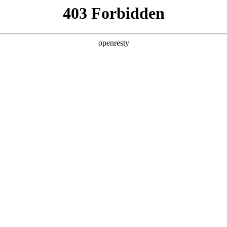
产品及服务
行业解决方案
合作伙伴
投资者关系
：和记国际数码携手德勤中国践行 AI 价值实现
Factory 系列主题工作坊第四期——企业级 AI 领袖转型工作坊，在和